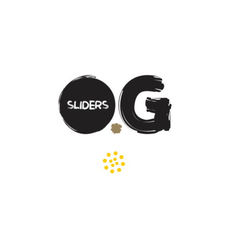
OG Slider Bombs (3)
22.00
د.إ
Spicy Slider Bombs (3)
22.00
د.إ
Shroom Slider (V)
21.00
د.إ