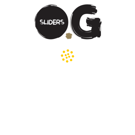
RELATED PRODUCTS
Truffle Mayo
Spicy Mayo
3.00
د.إ
3.00
د.إ
op